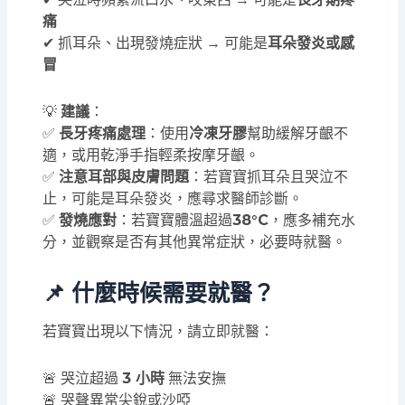
痛
✔ 抓耳朵、出現發燒症狀 → 可能是
耳朵發炎或感
冒
💡
建議
：
✅
長牙疼痛處理
：使用
冷凍牙膠
幫助緩解牙齦不
適，或用乾淨手指輕柔按摩牙齦。
✅
注意耳部與皮膚問題
：若寶寶抓耳朵且哭泣不
止，可能是耳朵發炎，應尋求醫師診斷。
✅
發燒應對
：若寶寶體溫超過
38°C
，應多補充水
分，並觀察是否有其他異常症狀，必要時就醫。
📌 什麼時候需要就醫？
若寶寶出現以下情況，請立即就醫：
🚨 哭泣超過
3 小時
無法安撫
🚨 哭聲異常尖銳或沙啞