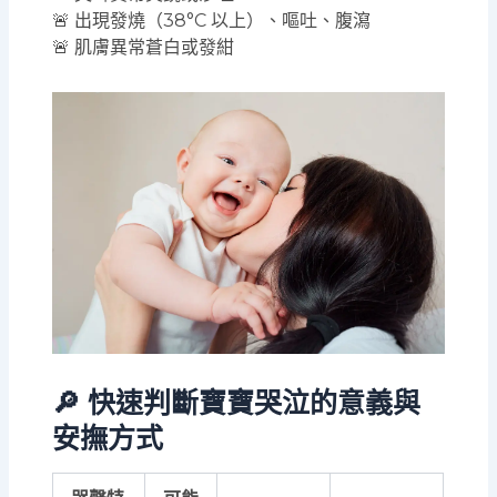
🚨 出現發燒（38°C 以上）、嘔吐、腹瀉
🚨 肌膚異常蒼白或發紺
🔎 快速判斷寶寶哭泣的意義與
安撫方式