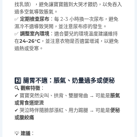
找乳頭），避免讓寶寶餓到大哭才餵奶，以免吞入
過多空氣導致脹氣。
✅
定期檢查尿布
：每 2-3 小時換一次尿布，避免
濕冷不適導致哭鬧，並注意尿布疹的發生。
✅
調整室內環境
：適合嬰兒的環境溫度建議維持
在
24-26°C
，並注意衣物是否適當增減，以避免
過熱或受寒。
2️⃣ 腸胃不適：脹氣、奶量過多或便秘
🔍 觀察特徵
：
✔ 寶寶突然尖叫、拱背、雙腿彎曲 → 可能是
脹氣
或胃食道逆流
✔ 哭泣時伴隨臉部漲紅、用力踢腿 → 可能是
便秘
或腹絞痛
💡
建議
：