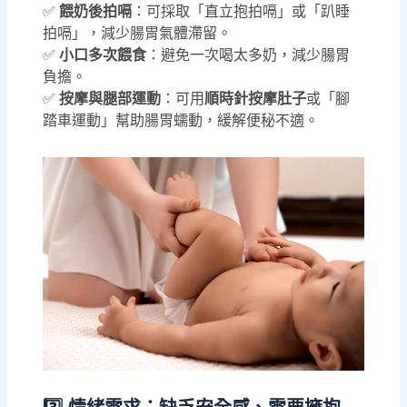
✅
餵奶後拍嗝
：可採取「直立抱拍嗝」或「趴睡
拍嗝」，減少腸胃氣體滯留。
✅
小口多次餵食
：避免一次喝太多奶，減少腸胃
負擔。
✅
按摩與腿部運動
：可用
順時針按摩肚子
或「腳
踏車運動」幫助腸胃蠕動，緩解便秘不適。