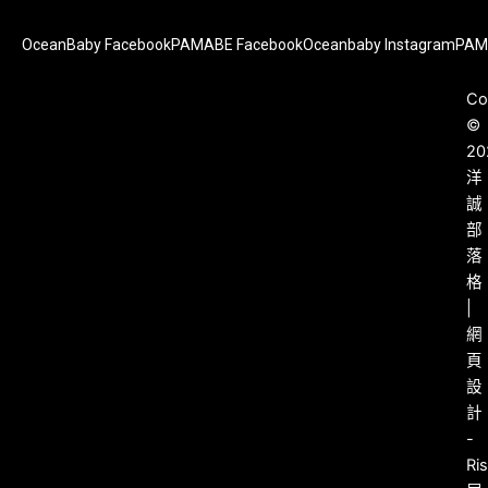
OceanBaby Facebook
PAMABE Facebook
Oceanbaby Instagram
PAM
Co
©
20
洋
誠
部
落
格
|
網
頁
設
計
-
Ri