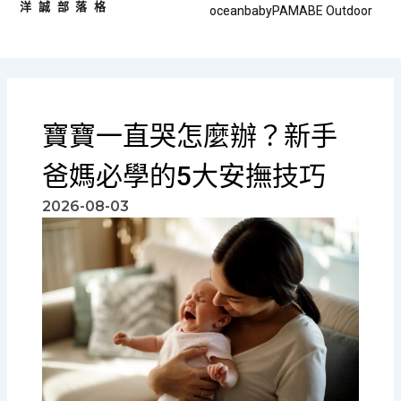
洋誠部落格
跳
oceanbaby
PAMABE Outdoor
至
主
要
內
容
寶寶一直哭怎麼辦？新手
爸媽必學的5大安撫技巧
2026-08-03