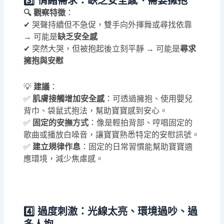
3️⃣ 情緒需求：缺乏安全感、需要擁抱
🔍 觀察特徵
：
✔ 哭聲持續但不急促，雙手向外揮舞或尋找依靠
→ 可能是
缺乏安全感
✔ 突然大哭，但被抱起後立刻平靜 → 可能是
尋求
擁抱與安慰
💡
建議
：
✅
肌膚接觸增加安全感
：可透過擁抱、使用嬰兒
背巾、袋鼠式抱法，幫助寶寶感到安心。
✅
固定的安撫方式
：像是輕拍背部、哼唱固定的
歌曲或播放白噪音，讓寶寶熟悉特定的安慰訊號。
✅
建立規律作息
：固定的日常習慣能幫助寶寶適
應環境，減少焦慮感。
4️⃣ 過度刺激：光線太亮、環境過吵、過