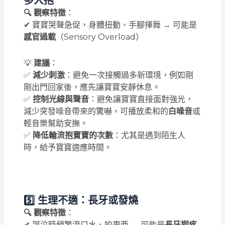
多人抱
🔍 觀察特徵
：
✔ 寶寶哭聲急促，身體扭動、手腳揮舞 → 可能是
感官過載
（Sensory Overload）
💡
建議
：
✅
減少刺激
：避免一次接觸過多新環境，例如剛
剛出門回家後，應先讓寶寶安靜休息。
✅
控制光線與聲音
：避免讓寶寶直接面對強光，
減少突發噪音帶來的驚嚇，可播放柔和的
白噪音
或
輕音樂幫助安撫。
✅
降低輪流抱寶寶的次數
：尤其是遇到陌生人
時，給予寶寶適應時間。
5️⃣ 生理不適：長牙或發燒
🔍 觀察特徵
：
✔ 哭泣時頻繁流口水、咬東西 → 可能是
長牙期疼