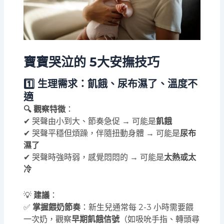
寶寶哭泣的 5大安撫技巧
1️⃣ 生理需求：飢餓、尿布濕了、溫度不
適
🔍 觀察特徵
：
✔ 哭聲由小到大、節奏急促 → 可能是
飢餓
✔ 哭聲平穩但煩躁，伴隨扭動身體 → 可能是
尿布
濕了
✔ 哭聲時強時弱，感覺悶悶的 → 可能是
太熱或太
冷
💡
建議
：
✅
掌握餵奶節奏
：新生兒通常每 2-3 小時需要餵
一次奶，觀察
早期飢餓信號
（如吸吮手指、轉頭尋