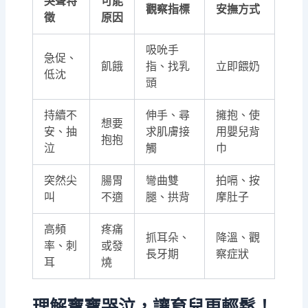
哭聲特
可能
觀察指標
安撫方式
徵
原因
吸吮手
急促、
飢餓
指、找乳
立即餵奶
低沈
頭
持續不
伸手、尋
擁抱、使
想要
安、抽
求肌膚接
用嬰兒背
抱抱
泣
觸
巾
突然尖
腸胃
彎曲雙
拍嗝、按
叫
不適
腿、拱背
摩肚子
高頻
疼痛
抓耳朵、
降溫、觀
率、刺
或發
長牙期
察症狀
耳
燒
理解寶寶哭泣，讓育兒更輕鬆！