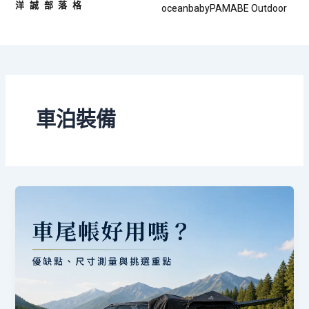
洋誠部落格
跳
文
oceanbaby
PAMABE Outdoor
至
章
主
分
要
頁
內
容
車泊裝備