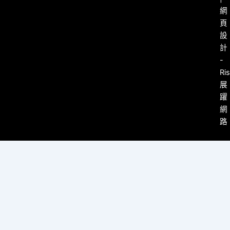
網
頁
設
計
-
Ri
展
躍
網
路