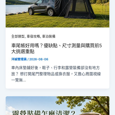
,
,
全部類型
車宿攻略
車泊裝備
車尾帳好用嗎？優缺點、尺寸測量與購買前5
大挑選重點
洋誠管理員
/
2026-08-06
車內床墊鋪好後，鞋子、行李和露營裝備卻沒有地方
放？ 想打開尾門整理物品或換衣服，又擔心周圍視線
一覽無…