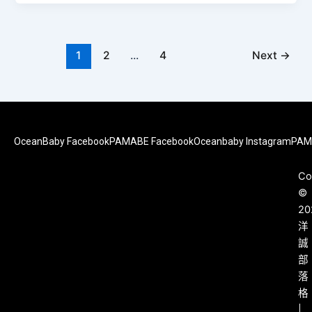
1
2
...
4
Next
→
OceanBaby Facebook
PAMABE Facebook
Oceanbaby Instagram
PAM
Co
©
20
洋
誠
部
落
格
|