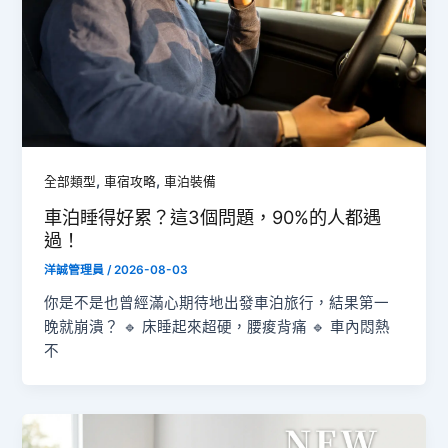
,
,
全部類型
車宿攻略
車泊裝備
車泊睡得好累？這3個問題，90%的人都遇
過！
洋誠管理員
/
2026-08-03
你是不是也曾經滿心期待地出發車泊旅行，結果第一
晚就崩潰？ 🔹 床睡起來超硬，腰痠背痛 🔹 車內悶熱
不