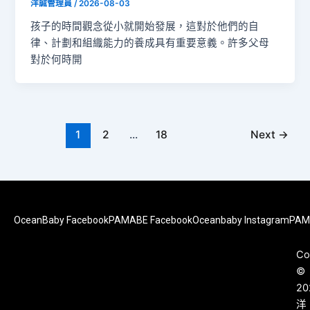
洋誠管理員
/
2026-08-03
孩子的時間觀念從小就開始發展，這對於他們的自
律、計劃和組織能力的養成具有重要意義。許多父母
對於何時開
1
2
...
18
Next
→
OceanBaby Facebook
PAMABE Facebook
Oceanbaby Instagram
PAM
Co
©
20
洋