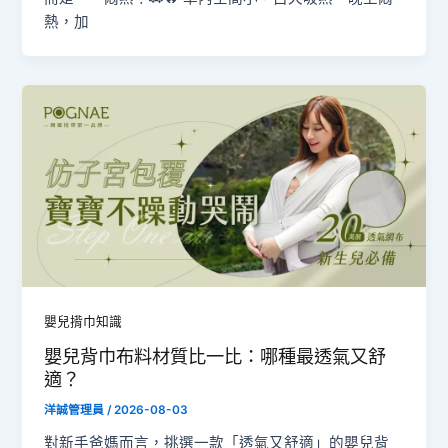
熱，加
嬰兒揹巾知識
嬰兒背巾布料材質比一比：哪種最透氣又舒
適？
洋誠管理員
/
2026-08-03
對新手爸媽而言，挑選一款「透氣又舒適」的嬰兒背