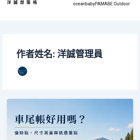
洋誠部落格
跳
文
oceanbaby
PAMABE Outdoor
至
章
主
分
要
頁
內
容
作者姓名: 洋誠管理員