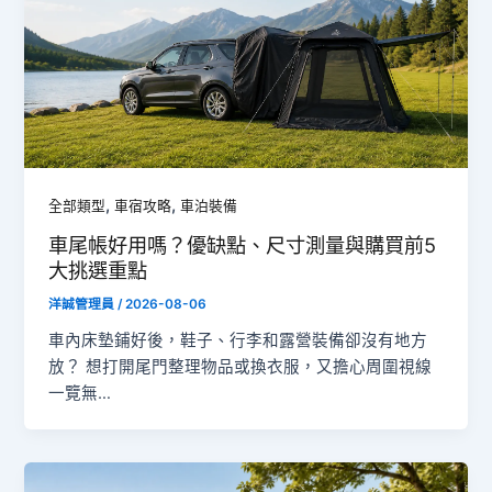
,
,
全部類型
車宿攻略
車泊裝備
車尾帳好用嗎？優缺點、尺寸測量與購買前5
大挑選重點
洋誠管理員
/
2026-08-06
車內床墊鋪好後，鞋子、行李和露營裝備卻沒有地方
放？ 想打開尾門整理物品或換衣服，又擔心周圍視線
一覽無…