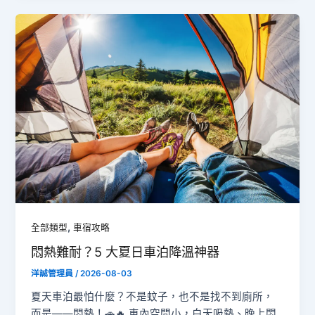
,
全部類型
車宿攻略
悶熱難耐？5 大夏日車泊降溫神器
洋誠管理員
/
2026-08-03
夏天車泊最怕什麼？不是蚊子，也不是找不到廁所，
而是——悶熱！🚗🔥 車內空間小，白天吸熱、晚上悶