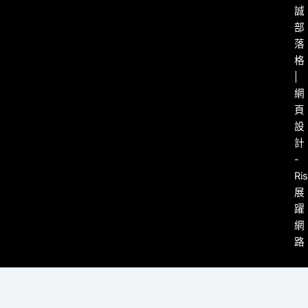
誠
部
落
格
|
網
頁
設
計
-
Ri
展
躍
網
路