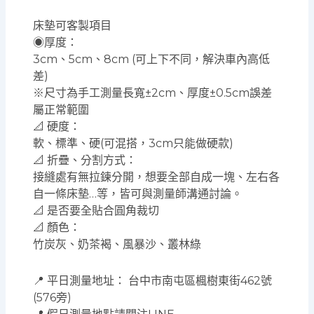
床墊可客製項目
◉厚度：
3cm、5cm、8cm (可上下不同，解決車內高低
差)
※尺寸為手工測量長寬±2cm、厚度±0.5cm誤差
屬正常範圍
📐 硬度：
軟、標準、硬(可混搭，3cm只能做硬款)
📐 折疊、分割方式：
接縫處有無拉鍊分開，想要全部自成一塊、左右各
自一條床墊…等，皆可與測量師溝通討論。
📐 是否要全貼合圓角裁切
📐 顏色：
竹炭灰、奶茶褐、風暴沙、叢林綠
📍 平日測量地址： 台中市南屯區楓樹東街462號
(576旁)