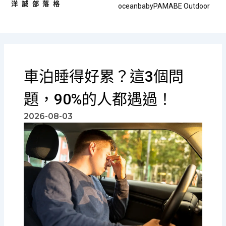
洋誠部落格
跳
oceanbaby
PAMABE Outdoor
至
主
要
內
容
車泊睡得好累？這3個問
題，90%的人都遇過！
2026-08-03