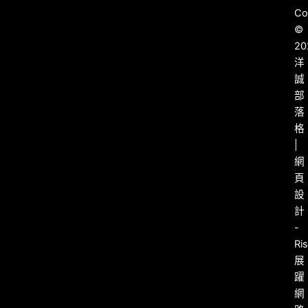
Co
©
20
洋
誠
部
落
格
|
網
頁
設
計
-
Ri
展
躍
網