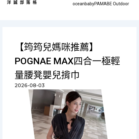
洋誠部落格
跳
oceanbaby
PAMABE Outdoor
至
主
要
內
容
【筠筠兒媽咪推薦】
POGNAE MAX四合一極輕
量腰凳嬰兒揹巾
2026-08-03