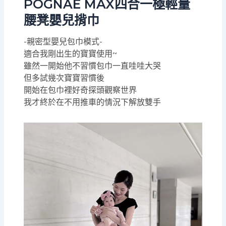
POGNAE MAX四合一極輕量
腰凳嬰兒揹巾
-親密型嬰兒包巾模式-
適合我剛出生的寶寶使用~
雖然一開始他不習慣包巾一直哇哇大哭
但多試幾次寶寶習慣後
開始在包巾裡好奇探頭觀察世界
我才終於在不用推車的情況下解放雙手