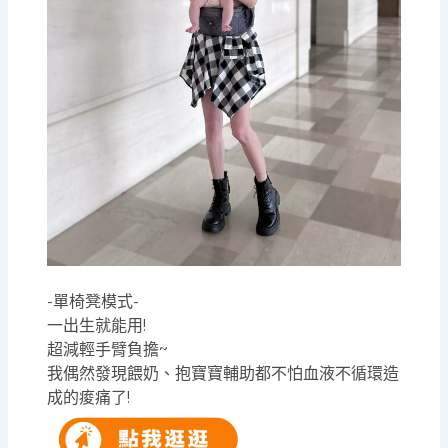
-單椅凳模式-
一出生就能用!
超減輕手臂負擔~
我偶然發現餵奶、抱寶寶輔助都不怕血液不循環造
成的痠痛了!