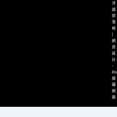
洋
誠
部
落
格
|
網
頁
設
計
-
Ri
展
躍
網
路