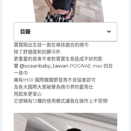
目錄
寶寶剛出生就一直在尋找適合的揹巾
除了舒適度和抗髒污外
更重要的是會不會對寶寶生長造成不好的影
響
@oceanbaby_taiwan
POGNAE max 四合
一背巾
擁有IHDI 國際髖關節發育不良協會認可
及各大國際大賞被譽為揹巾界的愛馬仕
用起來更安心
它號稱有12種的使用模式讓我在操作上不受限!