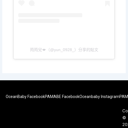
筠筠兒💋（@yun_0928_）分享的貼文
OceanBaby Facebook
PAMABE Facebook
Oceanbaby Instagram
PAM
Co
©
20