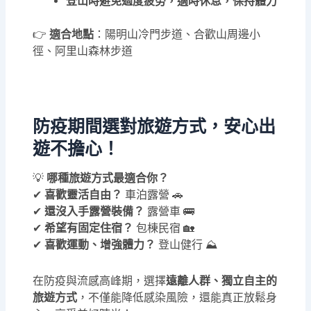
登山時避免過度疲勞，適時休息，保持體力
👉
適合地點
：陽明山冷門步道、合歡山周邊小
徑、阿里山森林步道
防疫期間選對旅遊方式，安心出
遊不擔心！
💡
哪種旅遊方式最適合你？
✔
喜歡靈活自由？
車泊露營 🚗
✔
還沒入手露營裝備？
露營車 🚌
✔
希望有固定住宿？
包棟民宿 🏡
✔
喜歡運動、增強體力？
登山健行 ⛰️
在防疫與流感高峰期，選擇
遠離人群、獨立自主的
旅遊方式
，不僅能降低感染風險，還能真正放鬆身