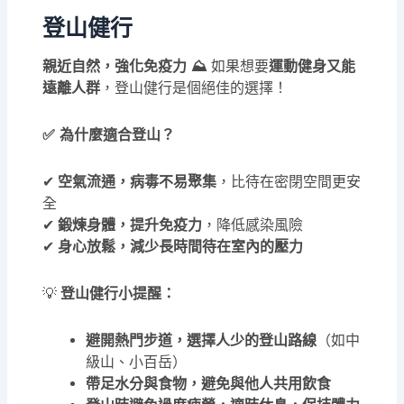
登山健行
親近自然，強化免疫力 ⛰️
如果想要
運動健身又能
遠離人群
，登山健行是個絕佳的選擇！
✅ 為什麼適合登山？
✔
空氣流通，病毒不易聚集
，比待在密閉空間更安
全
✔
鍛煉身體，提升免疫力
，降低感染風險
✔
身心放鬆，減少長時間待在室內的壓力
💡
登山健行小提醒：
避開熱門步道，選擇人少的登山路線
（如中
級山、小百岳）
帶足水分與食物，避免與他人共用飲食