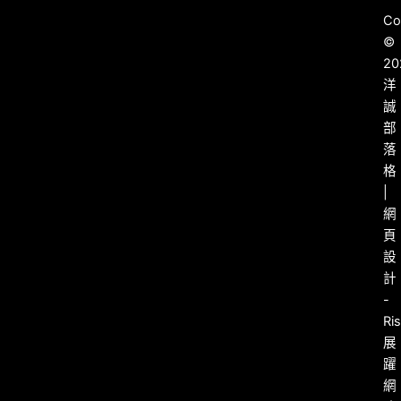
Co
©
20
洋
誠
部
落
格
|
網
頁
設
計
-
Ri
展
躍
網