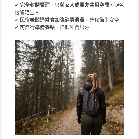
✔
完全封閉管理
，
只與家人或朋友共用空間
，避免
接觸陌生人
✔
民宿老闆通常會加強消毒清潔
，確保衛生安全
✔
可自行準備餐點
，降低外食風險