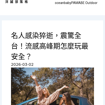
洋誠部落格
跳
oceanbaby
PAMABE Outdoor
至
主
要
內
容
名人感染猝逝，震驚全
台！流感高峰期怎麼玩最
安全？
2026-03-02