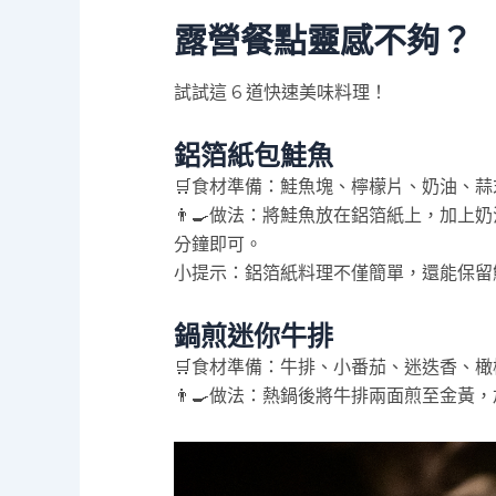
露營餐點靈感不夠？
試試這 6 道快速美味料理！
鋁箔紙包鮭魚
🛒食材準備：鮭魚塊、檸檬片、奶油、
👨‍🍳做法：將鮭魚放在鋁箔紙上，加上奶
分鐘即可。
小提示：鋁箔紙料理不僅簡單，還能保留
鍋煎迷你牛排
🛒食材準備：牛排、小番茄、迷迭香、
👨‍🍳做法：熱鍋後將牛排兩面煎至金