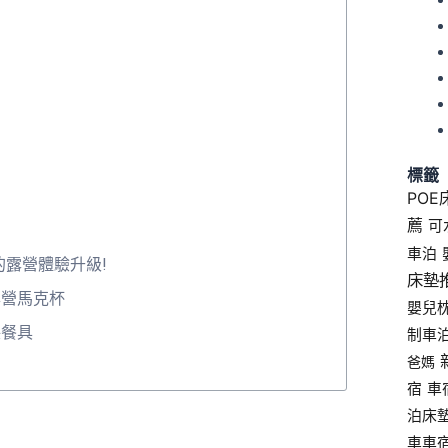
標籤
POE
薦
可
車泊
露營體驗升級!
床墊
愛露營馬克杯
嬰兒
環保餐具
制車
爸媽
宿
車
泊床
車車