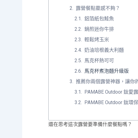
露營餐點靈感不夠？
鋁箔紙包鮭魚
鍋煎迷你牛排
輕鬆烤玉米
奶油培根義大利麵
馬克杯熱可可
馬克杯煮泡麵升級版
推薦你兩個露營神器，讓你的
PAMABE Outdoor 鈦
PAMABE Outdoor 鈦
還在思考這次露營要準備什麼餐點嗎？