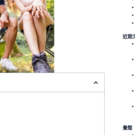
近期
？
彙整