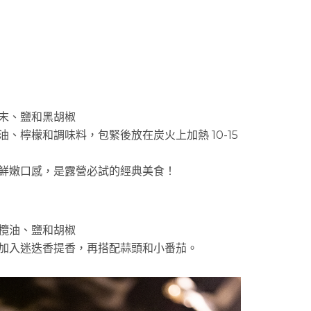
蒜末、鹽和黑胡椒
油、檸檬和調味料，包緊後放在炭火上加熱 10-15
鮮嫩口感，是露營必試的經典美食！
橄欖油、鹽和胡椒
黃，加入迷迭香提香，再搭配蒜頭和小番茄。