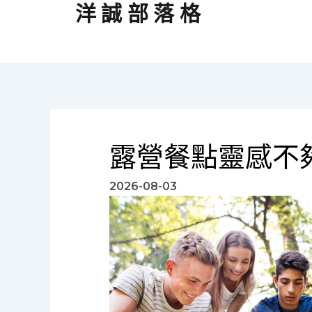
跳
洋誠部落格
至
主
要
內
容
露營餐點靈感不
2026-08-03