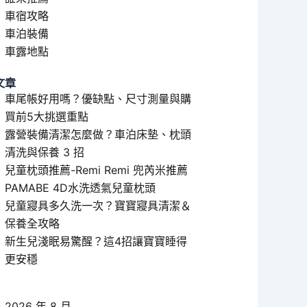
車宿攻略
車泊裝備
車露地點
文章
車尾帳好用嗎？優缺點、尺寸測量與購
買前5大挑選重點
露營裝備清潔怎麼做？車泊床墊、枕頭
清洗與保養 3 招
兒童枕頭推薦-Remi Remi 兜芮米推薦
PAMABE 4D水洗透氣兒童枕頭
兒童寢具多久洗一次？寶寶寢具清潔＆
保養全攻略
新生兒淺眠易驚醒？這4招讓寶寶睡得
更安穩
2026 年 8 月