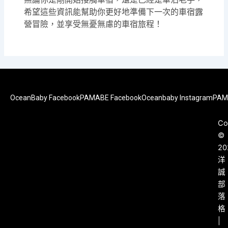
希望這些資訊能幫助你更好地準備下一次的車宿露
營冒險，並享受無憂無慮的車宿旅程！
OceanBaby Facebook
PAMABE Facebook
Oceanbaby Instagram
PAM
Co
©
20
洋
誠
部
落
格
|