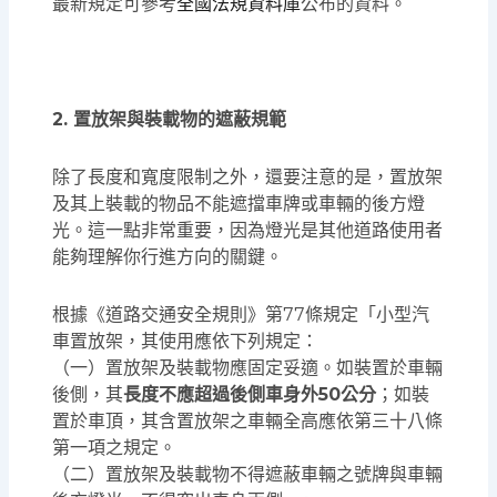
最新規定可參考
全國法規資料庫
公布的資料。
2. 置放架與裝載物的遮蔽規範
除了長度和寬度限制之外，還要注意的是，置放架
及其上裝載的物品不能遮擋車牌或車輛的後方燈
光。這一點非常重要，因為燈光是其他道路使用者
能夠理解你行進方向的關鍵。
根據《道路交通安全規則》第77條規定「小型汽
車置放架，其使用應依下列規定：
（一）置放架及裝載物應固定妥適。如裝置於車輛
後側，其
長度不應超過後側車身外50公分
；如裝
置於車頂，其含置放架之車輛全高應依第三十八條
第一項之規定。
（二）置放架及裝載物不得遮蔽車輛之號牌與車輛