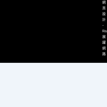
網
頁
設
計
-
Ri
展
躍
網
路