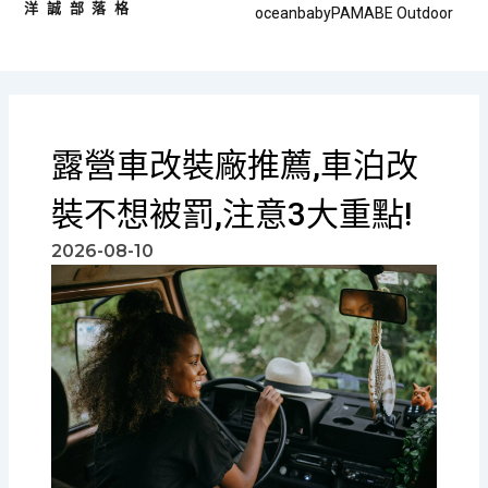
洋誠部落格
跳
oceanbaby
PAMABE Outdoor
至
主
要
內
容
露營車改裝廠推薦,車泊改
裝不想被罰,注意3大重點!
2026-08-10