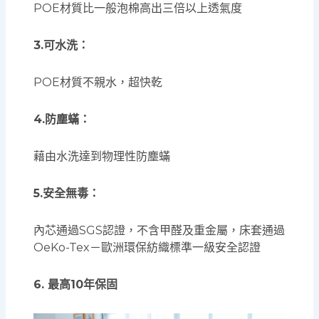
POE材質比一般泡棉高出三倍以上透氣度
3.可水洗：
POE材質不親水，超快乾
4.防塵蟎：
藉由水洗達到物理性防塵蟎
5.安全無毒：
內芯通過SGS認證，不含甲醛及重金屬，床套通過
OeKo-Tex－歐洲環保紡織標準一級安全認證
6. 最高10年保固