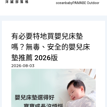
洋誠部落格
跳
oceanbaby
PAMABE Outdoor
至
主
要
內
容
有必要特地買嬰兒床墊
嗎？無毒、安全的嬰兒床
墊推薦 2026版
2026-08-03