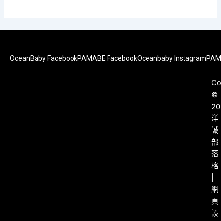
OceanBaby Facebook
PAMABE Facebook
Oceanbaby Instagram
PAM
Co
©
20
洋
誠
部
落
格
|
網
頁
設