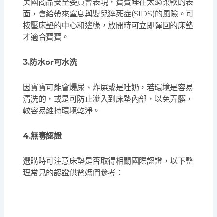
美國商品安全委員會表現，寶寶睡在太過柔軟的表
面，會給帶來窒息與嬰兒猝死症(SIDS)的風險。可
按壓床墊的中心和邊緣，放開時可立即彈回的床墊
才適合寶寶。
3.防水or可水洗
因寶寶可能會爆尿、炸屎或是吐奶，若環境是容易
清洗的，或是可防止滲入到床墊內部，以免弄髒，
較容易維持環境乾淨。
4.無毒認證
選購時可注意床墊是否取得相關國際認證，以下整
理常見的認證供爸媽們參考：