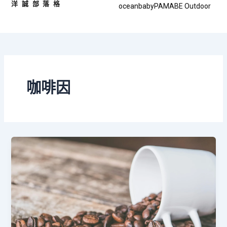
洋誠部落格
跳
oceanbaby
PAMABE Outdoor
至
主
要
內
容
咖啡因