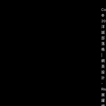
Co
©
20
洋
誠
部
落
格
|
網
頁
設
計
-
Ri
展
躍