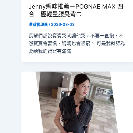
Jenny媽咪推薦－POGNAE MAX 四
合一極輕量腰凳背巾
洋誠管理員
/
2026-08-03
長輩們都說寶寶哭就讓他哭，不要一直抱，不
然寶寶會習慣，媽媽也會很累。 可是我就認為
要給我的寶寶有滿滿