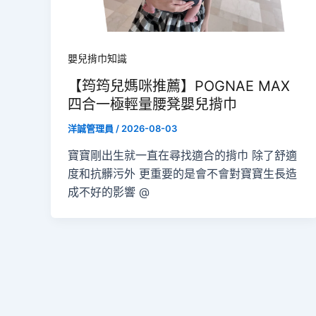
嬰兒揹巾知識
【筠筠兒媽咪推薦】POGNAE MAX
四合一極輕量腰凳嬰兒揹巾
洋誠管理員
/
2026-08-03
寶寶剛出生就一直在尋找適合的揹巾 除了舒適
度和抗髒污外 更重要的是會不會對寶寶生長造
成不好的影響 @