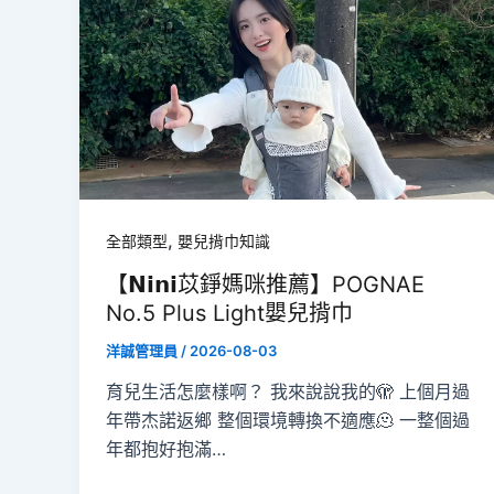
,
全部類型
嬰兒揹巾知識
【𝗡𝗶𝗻𝗶苡錚媽咪推薦】POGNAE
No.5 Plus Light嬰兒揹巾
洋誠管理員
/
2026-08-03
育兒生活怎麼樣啊？ 我來說說我的🫣 上個月過
年帶杰諾返鄉 整個環境轉換不適應🫠 一整個過
年都抱好抱滿…