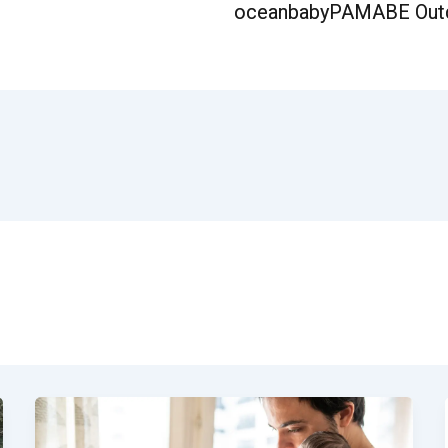
oceanbaby
PAMABE Out