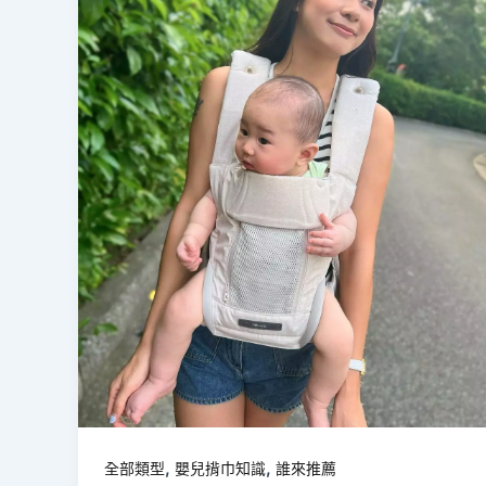
,
,
全部類型
嬰兒揹巾知識
誰來推薦