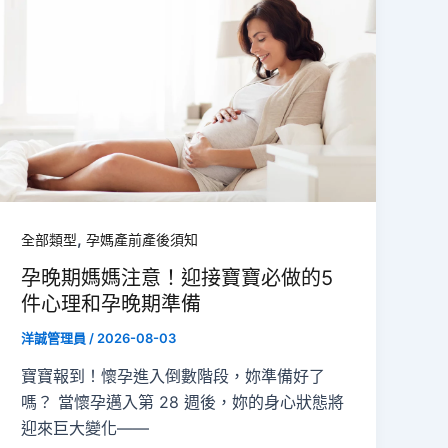
,
全部類型
孕媽產前產後須知
孕晚期媽媽注意！迎接寶寶必做的5
件心理和孕晚期準備
洋誠管理員
/
2026-08-03
寶寶報到！懷孕進入倒數階段，妳準備好了
嗎？ 當懷孕邁入第 28 週後，妳的身心狀態將
迎來巨大變化——