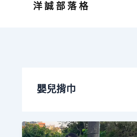
跳
文
洋誠部落格
至
章
主
分
要
頁
內
容
嬰兒揹巾