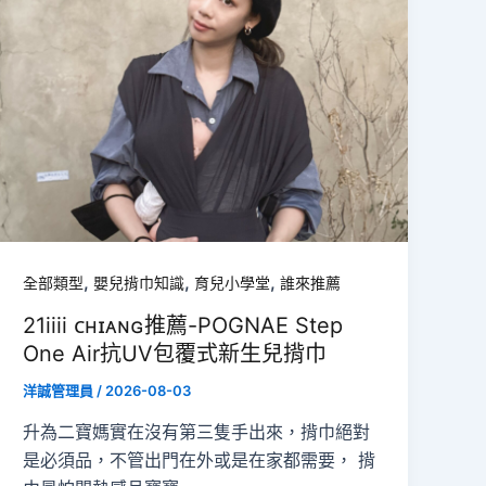
,
,
,
全部類型
嬰兒揹巾知識
育兒小學堂
誰來推薦
21iiii ᴄʜɪᴀɴɢ推薦-POGNAE Step
One Air抗UV包覆式新生兒揹巾
洋誠管理員
/
2026-08-03
升為二寶媽實在沒有第三隻手出來，揹巾絕對
是必須品，不管出門在外或是在家都需要， 揹