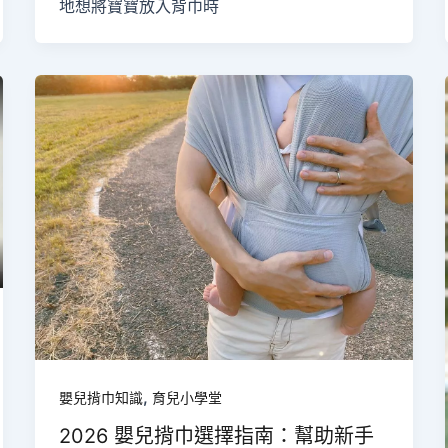
地想將寶寶放入背巾時
,
嬰兒揹巾知識
育兒小學堂
2026 嬰兒揹巾選擇指南：幫助新手