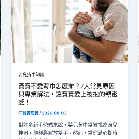
嬰兒揹巾知識
寶寶不愛背巾怎麽辦？7大常見原因
與專業解法，讓寶寶愛上被抱的親密
感！
洋誠管理員
/
2026-08-03
對許多新手爸媽來說，嬰兒背巾常被視為育兒
神器，能輕鬆解放雙手。然而，當你滿心期待