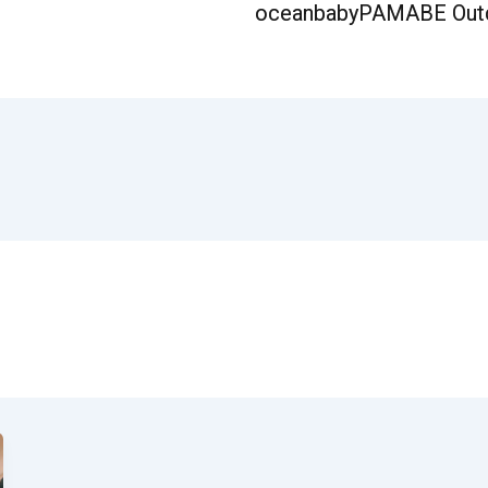
oceanbaby
PAMABE Out