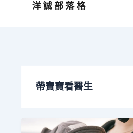
跳
洋誠部落格
至
主
要
內
容
帶寶寶看醫生