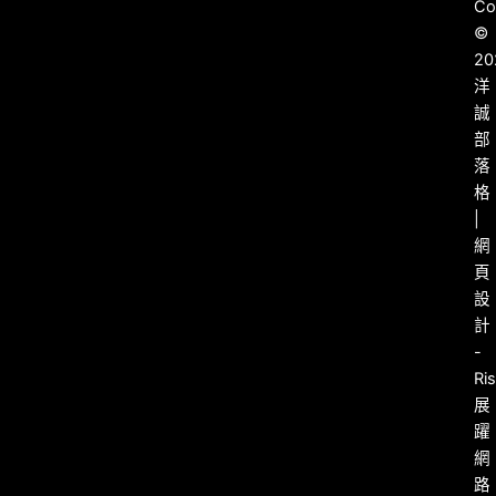
Co
©
20
洋
誠
部
落
格
|
網
頁
設
計
-
Ri
展
躍
網
路