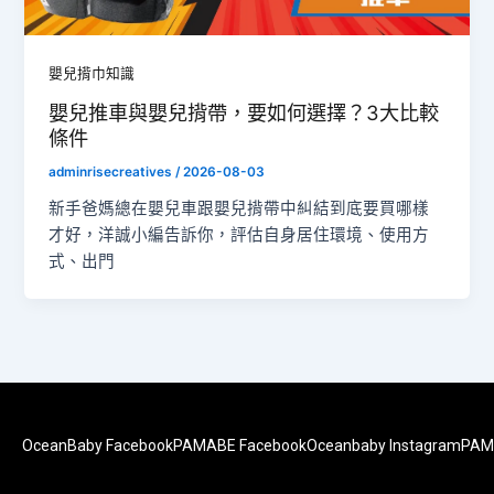
嬰兒揹巾知識
嬰兒推車與嬰兒揹帶，要如何選擇？3大比較
條件
adminrisecreatives
/
2026-08-03
新手爸媽總在嬰兒車跟嬰兒揹帶中糾結到底要買哪樣
才好，洋誠小編告訴你，評估自身居住環境、使用方
式、出門
OceanBaby Facebook
PAMABE Facebook
Oceanbaby Instagram
PAM