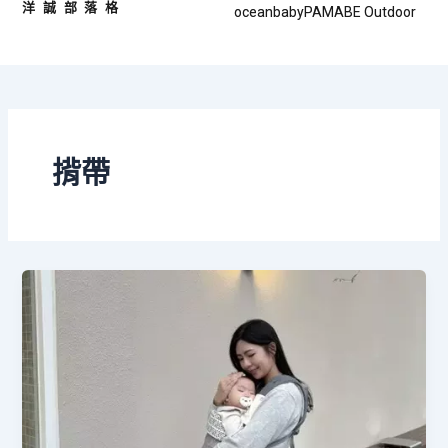
洋誠部落格
跳
oceanbaby
PAMABE Outdoor
至
主
要
內
容
揹帶