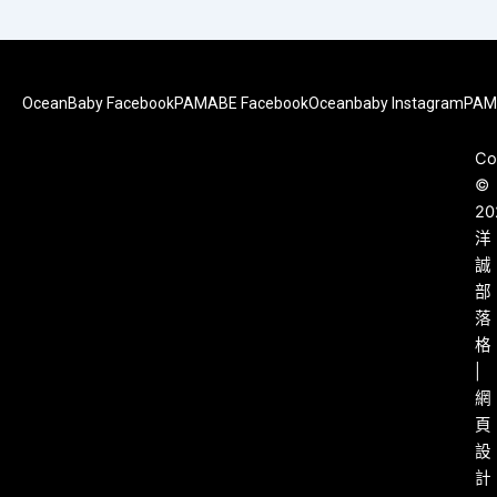
OceanBaby Facebook
PAMABE Facebook
Oceanbaby Instagram
PAM
Co
©
20
洋
誠
部
落
格
|
網
頁
設
計