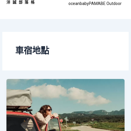
洋誠部落格
跳
oceanbaby
PAMABE Outdoor
至
主
要
內
容
車宿地點